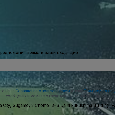
предложения прямо в ваши входящие
ете наше
Соглашение с пользователем
и нашу
Политику конфи
сообщения и можете отказаться от них в любое время.
a City, Sugamo, 2 Chome−3−3 Daini Fukushima Building 1F