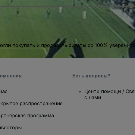
гли покупать и продавать билеты со 100% уверенно
компания
Есть вопросы?
нас
Центр помощи / Св
с нами
крытое распространение
ртнерская программа
нвесторы