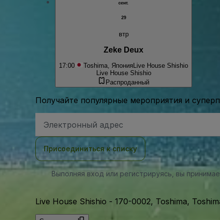
сент.
29
втр
Zeke Deux
17:00
Toshima, Япония
Live House Shishio
Live House Shishio
Распроданный
Получайте популярные мероприятия и супер
Адрес
электронной
почты
Присоединиться к списку
Выполняя вход или регистрируясь, вы принима
Live House Shishio
-
170-0002, Toshima, Toshim