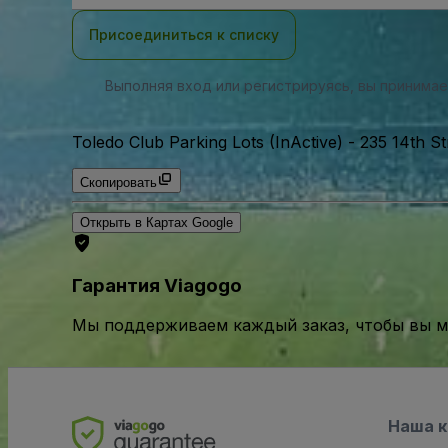
почты
Присоединиться к списку
Выполняя вход или регистрируясь, вы принима
Toledo Club Parking Lots (InActive)
-
235 14th S
Скопировать
Открыть в Картах Google
Гарантия Viagogo
Мы поддерживаем каждый заказ, чтобы вы мо
Наша 