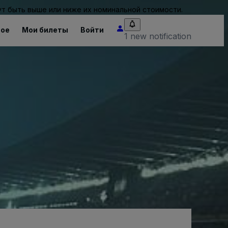
т быть выше или ниже их номинальной стоимости.
ное
Мои билеты
Войти
1 new notification