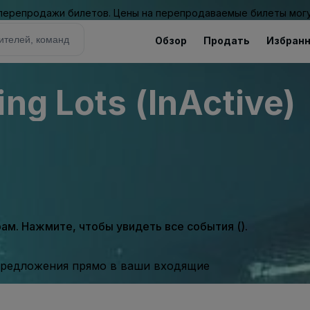
 перепродажи билетов. Цены на перепродаваемые билеты могу
Обзор
Продать
Избран
ng Lots (InActive)
м. Нажмите, чтобы увидеть все события ().
предложения прямо в ваши входящие