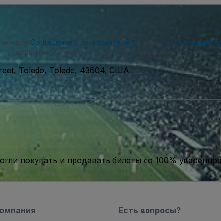
ете наше
Соглашение с пользователем
и нашу
Политику конфи
сообщения и можете отказаться от них в любое время.
treet, Toledo, Toledo, 43604, США
гли покупать и продавать билеты со 100% уверенно
компания
Есть вопросы?