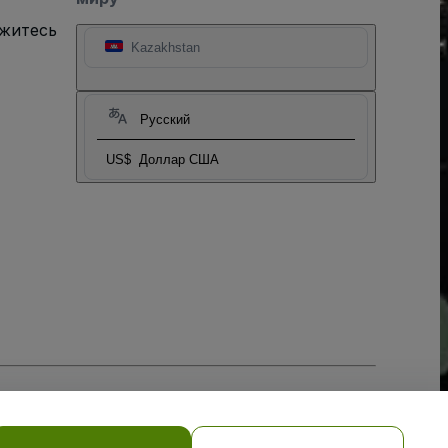
яжитесь
Kazakhstan
Русский
US$
Доллар США
тношении файлов cookie
, и
Политики конфиденциальности