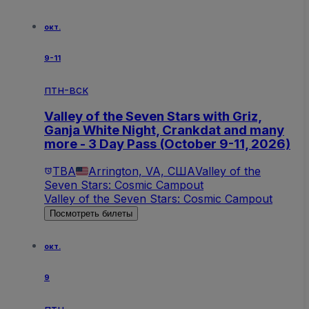
окт.
9-11
птн-вск
Valley of the Seven Stars with Griz,
Ganja White Night, Crankdat and many
more - 3 Day Pass (October 9-11, 2026)
TBA
Arrington, VA, США
Valley of the
Seven Stars: Cosmic Campout
Valley of the Seven Stars: Cosmic Campout
Посмотреть билеты
окт.
9
птн