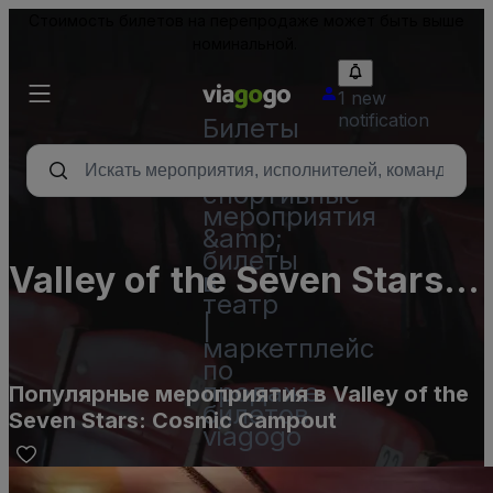
Стоимость билетов на перепродаже может быть выше
номинальной.
1 new
notification
Билеты
-
концерты,
спортивные
мероприятия
&amp;
билеты
Valley of the Seven Stars:
в
театр
Cosmic Campout
|
маркетплейс
по
продаже
Популярные мероприятия в Valley of the
билетов
Seven Stars: Cosmic Campout
viagogo