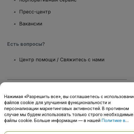
Пресс-центр
Вакансии
Есть вопросы?
Центр помощи / Свяжитесь с нами
Авторские права © viagogo GmbH 2026
Сведения о компании
Нажимая «Разрешить все», вы соглашаетесь с использован
Использование данного веб-сайта означает принятие
Условий
файлов cookie для улучшения функциональности и
и положений
, а также
Политики конфиденциальности
,
персонализации маркетинговых активностей. В противном
Политики в отношении файлов cookie
, и
Политики
конфиденциальности для мобильных устройств
случае мы будем использовать только строго необходимые
Не передавайте мою личную информацию третьим лицам/Ваши
файлы cookie. Больше информации — в нашей
Политике в
настройки конфиденциальности
отношении файлов cookie
.