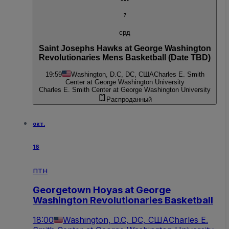
7
срд
Saint Josephs Hawks at George Washington
Revolutionaries Mens Basketball (Date TBD)
19:59
Washington, D.C, DC, США
Charles E. Smith
Center at George Washington University
Charles E. Smith Center at George Washington University
Распроданный
окт.
16
птн
Georgetown Hoyas at George
Washington Revolutionaries Basketball
18:00
Washington, D.C, DC, США
Charles E.