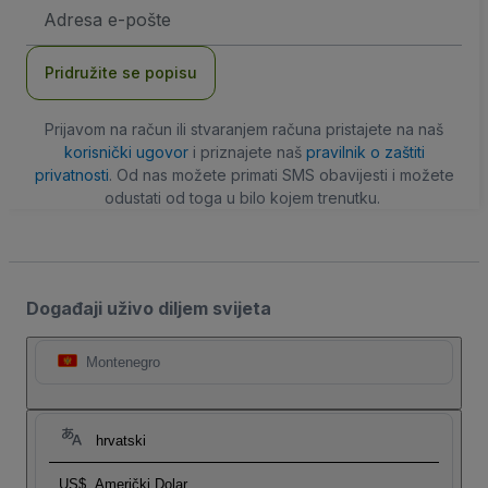
E-
mail
adresa
Pridružite se popisu
Prijavom na račun ili stvaranjem računa pristajete na naš
korisnički ugovor
i priznajete naš
pravilnik o zaštiti
privatnosti
. Od nas možete primati SMS obavijesti i možete
odustati od toga u bilo kojem trenutku.
Događaji uživo diljem svijeta
Montenegro
hrvatski
US$
Američki Dolar