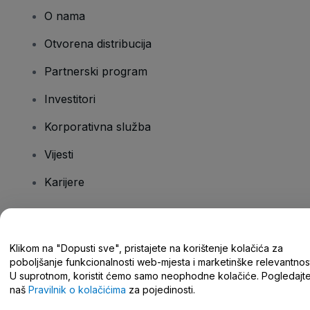
O nama
Otvorena distribucija
Partnerski program
Investitori
Korporativna služba
Vijesti
Karijere
Imate pitanja?
Klikom na "Dopusti sve", pristajete na korištenje kolačića za
poboljšanje funkcionalnosti web-mjesta i marketinške relevantnost
Centar za pomoć/kontaktirajte nas
U suprotnom, koristit ćemo samo neophodne kolačiće. Pogledajt
naš
Pravilnik o kolačićima
za pojedinosti.