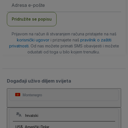
E-
mail
adresa
Pridružite se popisu
Prijavom na račun ili stvaranjem računa pristajete na naš
korisnički ugovor
i priznajete naš
pravilnik o zaštiti
privatnosti
. Od nas možete primati SMS obavijesti i možete
odustati od toga u bilo kojem trenutku.
Događaji uživo diljem svijeta
Montenegro
hrvatski
US$
Američki Dolar