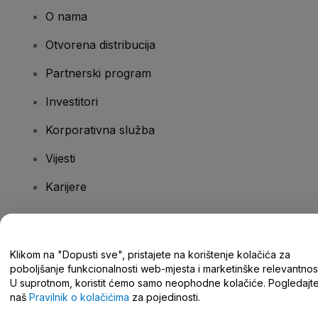
O nama
Otvorena distribucija
Partnerski program
Investitori
Korporativna služba
Vijesti
Karijere
Imate pitanja?
Klikom na "Dopusti sve", pristajete na korištenje kolačića za
poboljšanje funkcionalnosti web-mjesta i marketinške relevantnost
Centar za pomoć/kontaktirajte nas
U suprotnom, koristit ćemo samo neophodne kolačiće. Pogledajt
naš
Pravilnik o kolačićima
za pojedinosti.