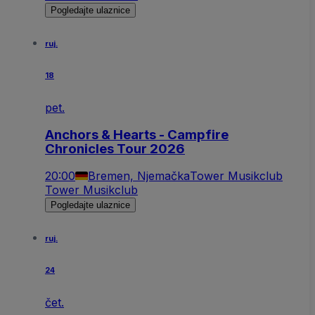
Pogledajte ulaznice
ruj.
18
pet.
Anchors & Hearts - Campfire
Chronicles Tour 2026
20:00
Bremen, Njemačka
Tower Musikclub
Tower Musikclub
Pogledajte ulaznice
ruj.
24
čet.