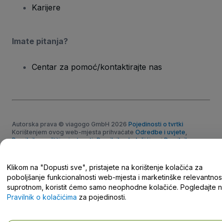
Karijere
Imate pitanja?
Centar za pomoć/kontaktirajte nas
Autorska prava © viagogo GmbH 2026
Pojedinosti o tvrtki
Korištenjem ovog web-mjesta prihvaćate
Odredbe i uvjete
,
Pravilnik o zaštiti privatnosti
,
Pravilnik o kolačićima
i
Pravilnik o
zaštiti privatnosti za mobilne uređaje
Nemojte dijeliti moje osobne podatke/Vaše postavke privatnosti
Klikom na "Dopusti sve", pristajete na korištenje kolačića za
poboljšanje funkcionalnosti web-mjesta i marketinške relevantnost
suprotnom, koristit ćemo samo neophodne kolačiće. Pogledajte 
Pravilnik o kolačićima
za pojedinosti.