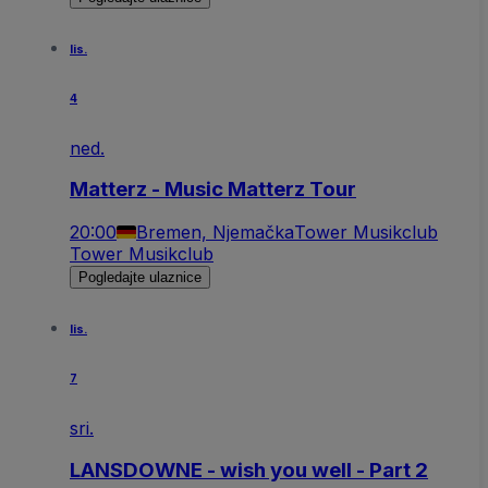
lis.
4
ned.
Matterz - Music Matterz Tour
20:00
Bremen, Njemačka
Tower Musikclub
Tower Musikclub
Pogledajte ulaznice
lis.
7
sri.
LANSDOWNE - wish you well - Part 2