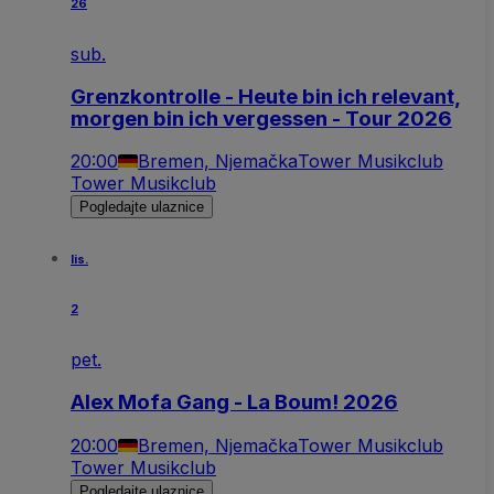
26
sub.
Grenzkontrolle - Heute bin ich relevant,
morgen bin ich vergessen - Tour 2026
20:00
Bremen, Njemačka
Tower Musikclub
Tower Musikclub
Pogledajte ulaznice
lis.
2
pet.
Alex Mofa Gang - La Boum! 2026
20:00
Bremen, Njemačka
Tower Musikclub
Tower Musikclub
Pogledajte ulaznice