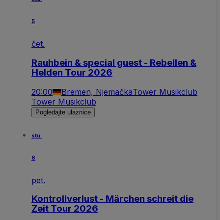
5
čet.
Rauhbein & special guest - Rebellen &
Helden Tour 2026
20:00
Bremen, Njemačka
Tower Musikclub
Tower Musikclub
Pogledajte ulaznice
stu.
6
pet.
Kontrollverlust - Märchen schreit die
Zeit Tour 2026