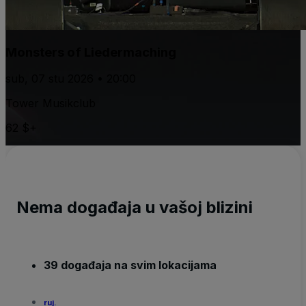
Monsters of Liedermaching
sub, 07 stu 2026 • 20:00
Tower Musikclub
62 $+
Nema događaja u vašoj blizini
39 događaja na svim lokacijama
ruj.