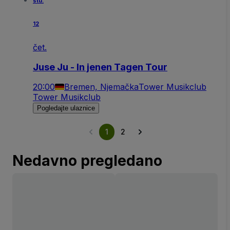
stu.
12
čet.
Juse Ju - In jenen Tagen Tour
20:00
Bremen, Njemačka
Tower Musikclub
Tower Musikclub
Pogledajte ulaznice
1
2
Nedavno pregledano