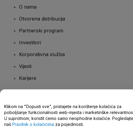
O nama
Otvorena distribucija
Partnerski program
Investitori
Korporativna služba
Vijesti
Karijere
Imate pitanja?
Klikom na "Dopusti sve", pristajete na korištenje kolačića za
poboljšanje funkcionalnosti web-mjesta i marketinške relevantnost
Centar za pomoć/kontaktirajte nas
U suprotnom, koristit ćemo samo neophodne kolačiće. Pogledajt
naš
Pravilnik o kolačićima
za pojedinosti.