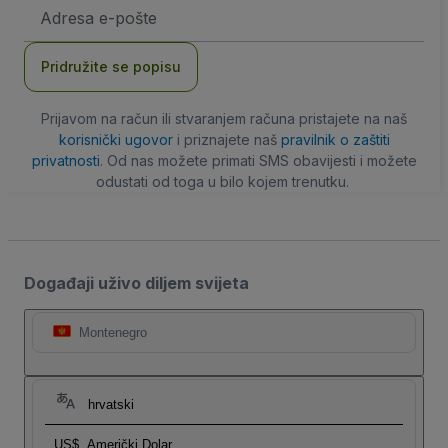
E-
mail
adresa
Pridružite se popisu
Prijavom na račun ili stvaranjem računa pristajete na naš
korisnički ugovor
i priznajete naš
pravilnik o zaštiti
privatnosti
. Od nas možete primati SMS obavijesti i možete
odustati od toga u bilo kojem trenutku.
Događaji uživo diljem svijeta
Montenegro
hrvatski
US$
Američki Dolar