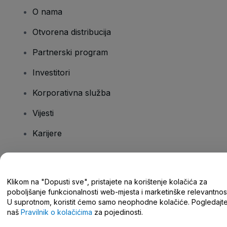
O nama
Otvorena distribucija
Partnerski program
Investitori
Korporativna služba
Vijesti
Karijere
Imate pitanja?
Klikom na "Dopusti sve", pristajete na korištenje kolačića za
poboljšanje funkcionalnosti web-mjesta i marketinške relevantnost
Centar za pomoć/kontaktirajte nas
U suprotnom, koristit ćemo samo neophodne kolačiće. Pogledajt
naš
Pravilnik o kolačićima
za pojedinosti.