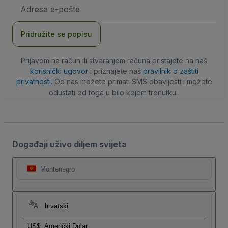
E-
mail
adresa
Pridružite se popisu
Prijavom na račun ili stvaranjem računa pristajete na naš
korisnički ugovor
i priznajete naš
pravilnik o zaštiti
privatnosti
. Od nas možete primati SMS obavijesti i možete
odustati od toga u bilo kojem trenutku.
Događaji uživo diljem svijeta
Montenegro
hrvatski
US$
Američki Dolar