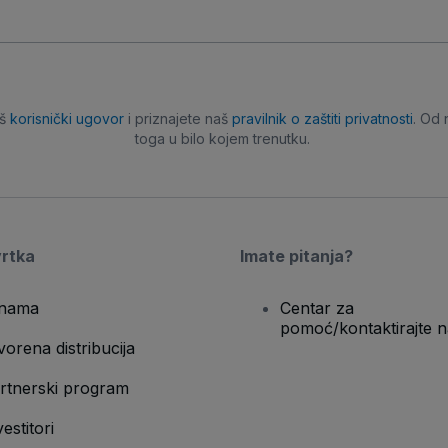
aš
korisnički ugovor
i priznajete naš
pravilnik o zaštiti privatnosti
. Od 
toga u bilo kojem trenutku.
vrtka
Imate pitanja?
nama
Centar za
pomoć/kontaktirajte n
vorena distribucija
rtnerski program
vestitori