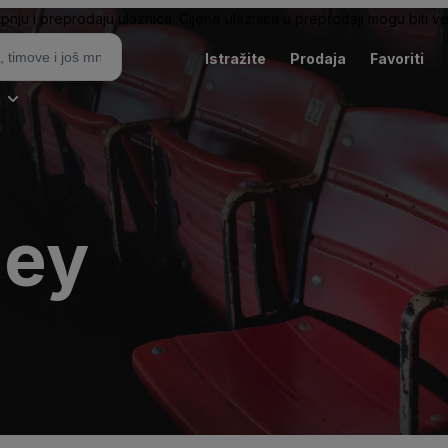
pnju i preprodaju ulaznica. Cijene ulaznica u preprodaji mogu biti ve
Istražite
Prodaja
Favoriti
i
sey