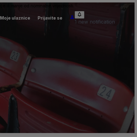
će ili manje od nominalne vrijednosti.
Moje ulaznice
Prijavite se
1 new notification