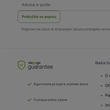
E-
mail
adresa
Pridružite se popisu
Prijavom na račun ili stvaranjem računa pristajete na n
Naša t
O 
Sigurnosne provjere svjetske klase
Ot
Pa
Transparentne cijene
In