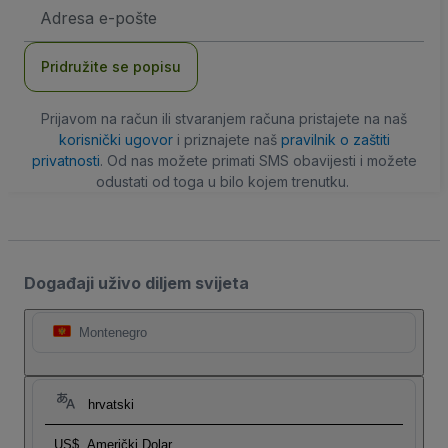
E-
mail
adresa
Pridružite se popisu
Prijavom na račun ili stvaranjem računa pristajete na naš
korisnički ugovor
i priznajete naš
pravilnik o zaštiti
privatnosti
. Od nas možete primati SMS obavijesti i možete
odustati od toga u bilo kojem trenutku.
Događaji uživo diljem svijeta
Montenegro
hrvatski
US$
Američki Dolar