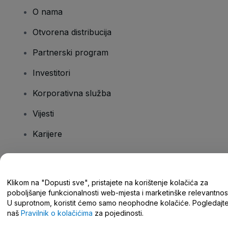
O nama
Otvorena distribucija
Partnerski program
Investitori
Korporativna služba
Vijesti
Karijere
Imate pitanja?
Klikom na "Dopusti sve", pristajete na korištenje kolačića za
poboljšanje funkcionalnosti web-mjesta i marketinške relevantnost
Centar za pomoć/kontaktirajte nas
U suprotnom, koristit ćemo samo neophodne kolačiće. Pogledajt
naš
Pravilnik o kolačićima
za pojedinosti.