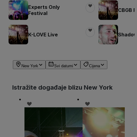
Experts Only
CBGB Fe
Festival
K-LOVE Live
Shadow 
New York
Svi datumi
Cijena
Istražite događaje blizu New York