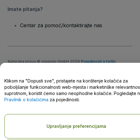
Imate pitanja?
Centar za pomoć/kontaktirajte nas
Autorska prava © viagogo GmbH 2026
Pojedinosti o tvrtki
Korištenjem ovog web-mjesta prihvaćate
Odredbe i uvjete
,
Pravilnik o zaštiti privatnosti
,
Pravilnik o kolačićima
i
Pravilnik o
zaštiti privatnosti za mobilne uređaje
Klikom na "Dopusti sve", pristajete na korištenje kolačića za
Nemojte dijeliti moje osobne podatke/Vaše postavke privatnosti
poboljšanje funkcionalnosti web-mjesta i marketinške relevantnost
suprotnom, koristit ćemo samo neophodne kolačiće. Pogledajte 
Pravilnik o kolačićima
za pojedinosti.
Upravljanje preferencijama