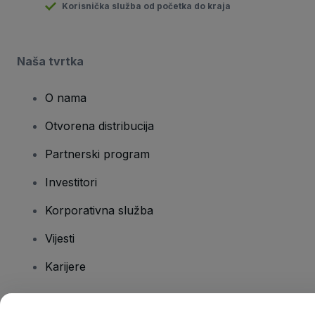
Korisnička služba od početka do kraja
Naša tvrtka
O nama
Otvorena distribucija
Partnerski program
Investitori
Korporativna služba
Vijesti
Karijere
Imate pitanja?