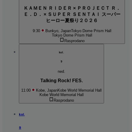
ＫＡＭＥＮ ＲＩＤＥＲ × ＰＲＯＪＥＣＴ Ｒ．
Ｅ．Ｄ． × ＳＵＰＥＲ ＳＥＮＴＡＩ スーパー
ヒーロー夏祭り２０２６
9:30
Bunkyo, Japan
Tokyo Dome Prism Hall
Tokyo Dome Prism Hall
Rasprodano
kol.
9
ned.
Talking Rock! FES.
11:00
Kobe, Japan
Kobe World Memorial Hall
Kobe World Memorial Hall
Rasprodano
kol.
9