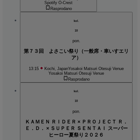
Spotify O-Crest
Rasprodano
kol.
10
pon.
第７３回 よさこい祭り（一般席・車いすエリ
ア）
13:15
Kochi, Japan
Yosakoi Matsuri Otesuji Venue
Yosakoi Matsuri Otesuji Venue
Rasprodano
kol.
10
pon.
ＫＡＭＥＮ ＲＩＤＥＲ × ＰＲＯＪＥＣＴ Ｒ．
Ｅ．Ｄ． × ＳＵＰＥＲ ＳＥＮＴＡＩ スーパー
ヒーロー夏祭り２０２６