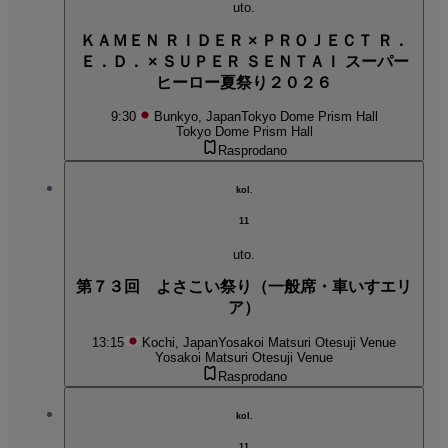
uto.
ＫＡＭＥＮ ＲＩＤＥＲ × ＰＲＯＪＥＣＴ Ｒ．
Ｅ．Ｄ． × ＳＵＰＥＲ ＳＥＮＴＡＩ スーパー
ヒーロー夏祭り２０２６
9:30
Bunkyo, Japan
Tokyo Dome Prism Hall
Tokyo Dome Prism Hall
Rasprodano
kol.
11
uto.
第７３回 よさこい祭り（一般席・車いすエリ
ア）
13:15
Kochi, Japan
Yosakoi Matsuri Otesuji Venue
Yosakoi Matsuri Otesuji Venue
Rasprodano
kol.
11