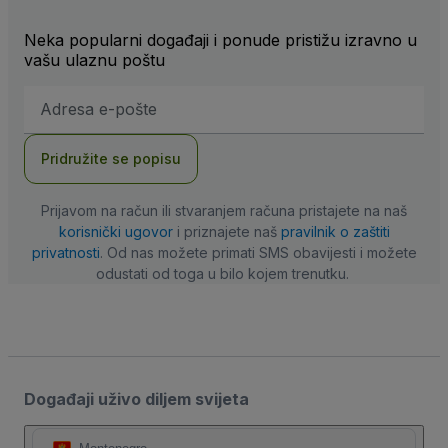
Neka popularni događaji i ponude pristižu izravno u
vašu ulaznu poštu
E-
mail
adresa
Pridružite se popisu
Prijavom na račun ili stvaranjem računa pristajete na naš
korisnički ugovor
i priznajete naš
pravilnik o zaštiti
privatnosti
. Od nas možete primati SMS obavijesti i možete
odustati od toga u bilo kojem trenutku.
Događaji uživo diljem svijeta