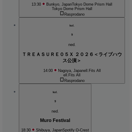
13:30
Bunkyo, Japan
Tokyo Dome Prism Hall
Tokyo Dome Prism Hall
Rasprodano
kol.
9
ned.
ＴＲＥＡＳＵＲＥ０５Ｘ ２０２６＜ライブハウ
ス公演＞
14:00
Nagoya, Japan
ell.Fits All
ell.Fits All
Rasprodano
kol.
9
ned.
Muro Festival
18:30
Shibuya, Japan
Spotify O-Crest