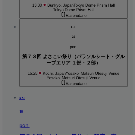
13:30
Bunkyo, Japan
Tokyo Dome Prism Hall
Tokyo Dome Prism Hall
Rasprodano
kol.
10
pon.
第７３回 よさこい祭り（パラソルシート・グル
ープエリア １部・２部）
15:25
Kochi, Japan
Yosakoi Matsuri Otesuji Venue
Yosakoi Matsuri Otesuji Venue
Rasprodano
kol.
10
pon.