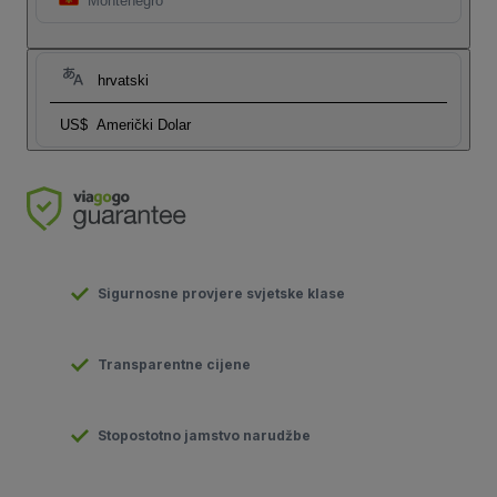
Montenegro
hrvatski
US$
Američki Dolar
Sigurnosne provjere svjetske klase
Transparentne cijene
Stopostotno jamstvo narudžbe