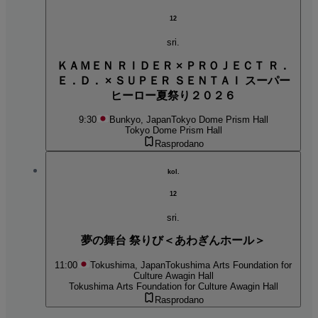
12
sri.
ＫＡＭＥＮ ＲＩＤＥＲ × ＰＲＯＪＥＣＴ Ｒ．
Ｅ．Ｄ． × ＳＵＰＥＲ ＳＥＮＴＡＩ スーパー
ヒーロー夏祭り２０２６
9:30
Bunkyo, Japan
Tokyo Dome Prism Hall
Tokyo Dome Prism Hall
Rasprodano
kol.
12
sri.
夢の舞台 祭りび＜あわぎんホール＞
11:00
Tokushima, Japan
Tokushima Arts Foundation for
Culture Awagin Hall
Tokushima Arts Foundation for Culture Awagin Hall
Rasprodano