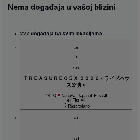
Nema događaja u vašoj blizini
227 događaja na svim lokacijama
kol.
8
sub.
ＴＲＥＡＳＵＲＥ０５Ｘ ２０２６＜ライブハウ
ス公演＞
14:00
Nagoya, Japan
ell.Fits All
ell.Fits All
Rasprodano
kol.
9
ned.