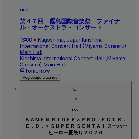
ned.
第４７回 霧島国際音楽祭 ファイナ
ル・オーケストラ・コンサート
13:00
Kagoshima, Japan
Kirishima
International Concert Hall (Miyama Conseru)
Main Hall
Kirishima International Concert Hall (Miyama
Conseru) Main Hall
Tomorrow
Pogledajte ulaznice
kol.
9
ned.
ＫＡＭＥＮ ＲＩＤＥＲ × ＰＲＯＪＥＣＴ Ｒ．
Ｅ．Ｄ． × ＳＵＰＥＲ ＳＥＮＴＡＩ スーパー
ヒーロー夏祭り２０２６