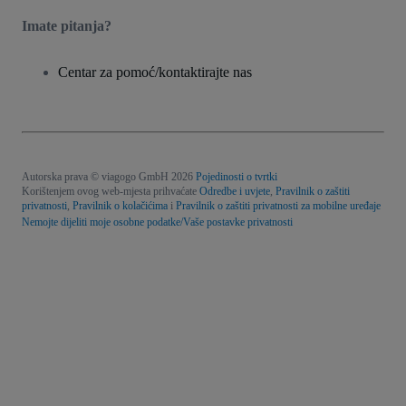
Imate pitanja?
Centar za pomoć/kontaktirajte nas
Autorska prava © viagogo GmbH 2026
Pojedinosti o tvrtki
Korištenjem ovog web-mjesta prihvaćate
Odredbe i uvjete
,
Pravilnik o zaštiti
privatnosti
,
Pravilnik o kolačićima
i
Pravilnik o zaštiti privatnosti za mobilne uređaje
Nemojte dijeliti moje osobne podatke/Vaše postavke privatnosti