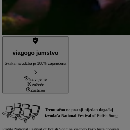
viagogo jamstvo
Svaka narudžba je 100% zajamčena
Na vrijeme
Važeće
Zaštićen
Trenutačno ne postoji nijedan događaj
izvođača National Festival of Polish Song
Pratite National Festival of Polish Song na viagogo kako biste dobivali