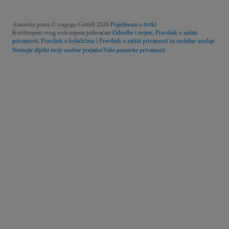
Autorska prava © viagogo GmbH 2026
Pojedinosti o tvrtki
Korištenjem ovog web-mjesta prihvaćate
Odredbe i uvjete
,
Pravilnik o zaštiti
privatnosti
,
Pravilnik o kolačićima
i
Pravilnik o zaštiti privatnosti za mobilne uređaje
Nemojte dijeliti moje osobne podatke/Vaše postavke privatnosti