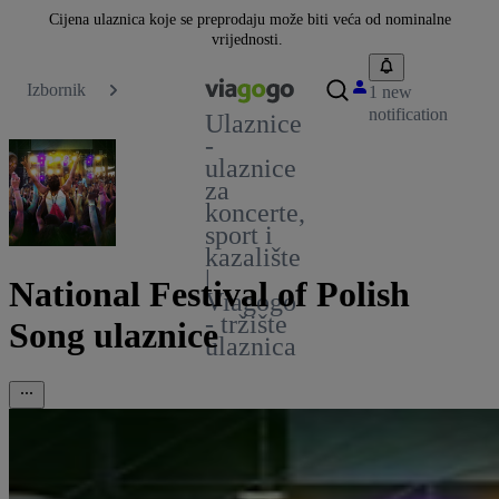
Cijena ulaznica koje se preprodaju može biti veća od nominalne
vrijednosti.
Izbornik
1 new
notification
Ulaznice
-
ulaznice
za
koncerte,
sport i
kazalište
|
National Festival of Polish
Viagogo
- tržište
Song ulaznice
ulaznica