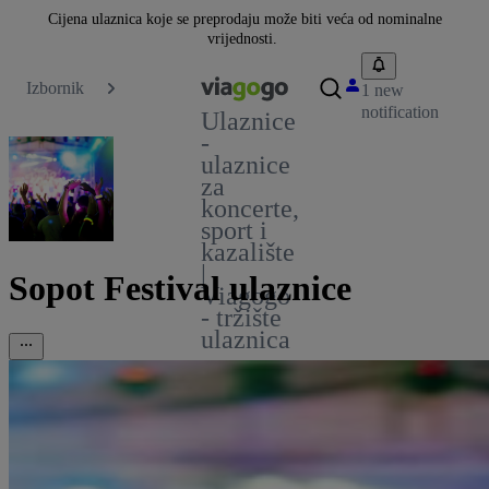
Cijena ulaznica koje se preprodaju može biti veća od nominalne
vrijednosti.
Izbornik
1 new
notification
Ulaznice
-
ulaznice
za
koncerte,
sport i
kazalište
|
Sopot Festival ulaznice
Viagogo
- tržište
ulaznica