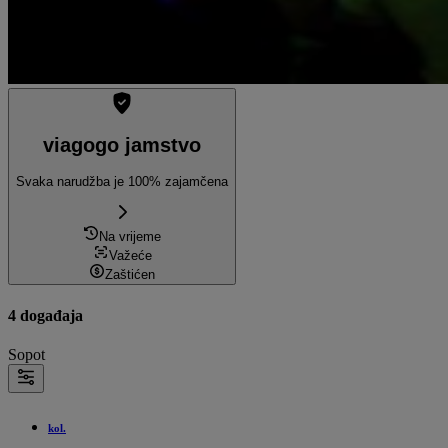
viagogo jamstvo
Svaka narudžba je 100% zajamčena
Na vrijeme
Važeće
Zaštićen
4 događaja
Sopot
kol.