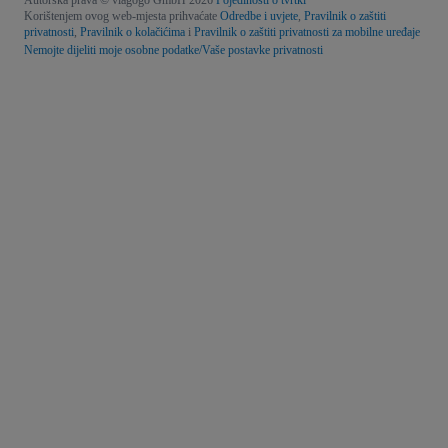
Autorska prava © viagogo GmbH 2026
Pojedinosti o tvrtki
Korištenjem ovog web-mjesta prihvaćate
Odredbe i uvjete
,
Pravilnik o zaštiti
privatnosti
,
Pravilnik o kolačićima
i
Pravilnik o zaštiti privatnosti za mobilne uređaje
Nemojte dijeliti moje osobne podatke/Vaše postavke privatnosti