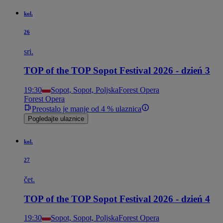
kol.
26
sri.
TOP of the TOP Sopot Festival 2026 - dzień 3
19:30
Sopot, Sopot, Poljska
Forest Opera
Forest Opera
Preostalo je manje od 4 % ulaznica
Pogledajte ulaznice
kol.
27
čet.
TOP of the TOP Sopot Festival 2026 - dzień 4
19:30
Sopot, Sopot, Poljska
Forest Opera