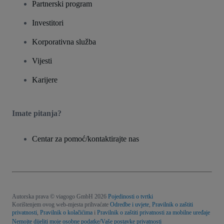
Partnerski program
Investitori
Korporativna služba
Vijesti
Karijere
Imate pitanja?
Centar za pomoć/kontaktirajte nas
Autorska prava © viagogo GmbH 2026
Pojedinosti o tvrtki
Korištenjem ovog web-mjesta prihvaćate
Odredbe i uvjete
,
Pravilnik o zaštiti
privatnosti
,
Pravilnik o kolačićima
i
Pravilnik o zaštiti privatnosti za mobilne uređaje
Nemojte dijeliti moje osobne podatke/Vaše postavke privatnosti