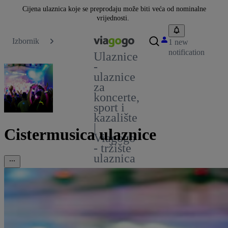
Cijena ulaznica koje se preprodaju može biti veća od nominalne
vrijednosti.
Izbornik
1 new
notification
Ulaznice
-
ulaznice
za
koncerte,
sport i
kazalište
|
Cistermusica ulaznice
Viagogo
- tržište
ulaznica