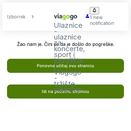
Izbornik
1 new
notification
Ulaznice
-
ulaznice
za
Žao nam je. Čini se da je došlo do pogreške.
koncerte,
sport i
kazalište
|
Ponovno učitaj ovu stranicu
Viagogo
-
tržište
ulaznica
Idi na početnu stranicu