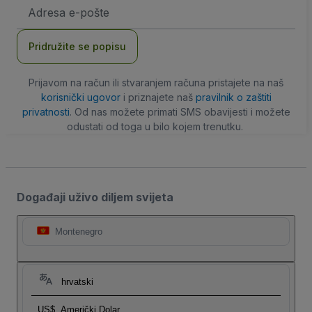
E-
mail
adresa
Pridružite se popisu
Prijavom na račun ili stvaranjem računa pristajete na naš
korisnički ugovor
i priznajete naš
pravilnik o zaštiti
privatnosti
. Od nas možete primati SMS obavijesti i možete
odustati od toga u bilo kojem trenutku.
Događaji uživo diljem svijeta
Montenegro
hrvatski
US$
Američki Dolar