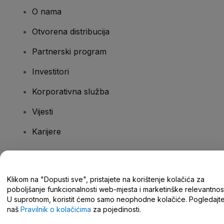
O nama
Otvorena distribucija
Partnerski program
Investitori
Korporativna služba
Vijesti
Karijere
Imate pitanja?
Klikom na "Dopusti sve", pristajete na korištenje kolačića za
poboljšanje funkcionalnosti web-mjesta i marketinške relevantnost
Centar za pomoć/kontaktirajte nas
U suprotnom, koristit ćemo samo neophodne kolačiće. Pogledajt
naš
Pravilnik o kolačićima
za pojedinosti.