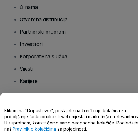
O nama
Otvorena distribucija
Partnerski program
Investitori
Korporativna služba
Vijesti
Karijere
Imate pitanja?
Klikom na "Dopusti sve", pristajete na korištenje kolačića za
poboljšanje funkcionalnosti web-mjesta i marketinške relevantnost
Centar za pomoć/kontaktirajte nas
U suprotnom, koristit ćemo samo neophodne kolačiće. Pogledajt
naš
Pravilnik o kolačićima
za pojedinosti.