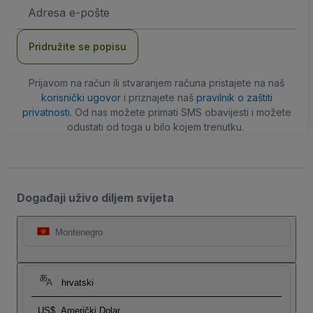
E-
mail
adresa
Pridružite se popisu
Prijavom na račun ili stvaranjem računa pristajete na naš
korisnički ugovor
i priznajete naš
pravilnik o zaštiti
privatnosti
. Od nas možete primati SMS obavijesti i možete
odustati od toga u bilo kojem trenutku.
Događaji uživo diljem svijeta
Montenegro
hrvatski
US$
Američki Dolar