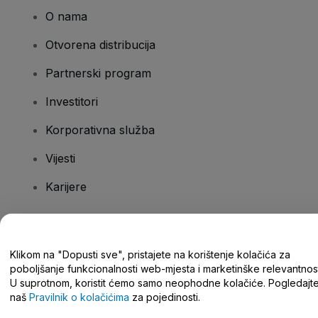
O nama
Otvorena distribucija
Partnerski program
Investitori
Korporativna služba
Vijesti
Karijere
Imate pitanja?
Klikom na "Dopusti sve", pristajete na korištenje kolačića za
poboljšanje funkcionalnosti web-mjesta i marketinške relevantnost
Centar za pomoć/kontaktirajte nas
U suprotnom, koristit ćemo samo neophodne kolačiće. Pogledajt
naš
Pravilnik o kolačićima
za pojedinosti.