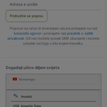
E-
mail
adresa
Pridružite se popisu
Prijavom na račun ili stvaranjem računa pristajete na naš
korisnički ugovor
i priznajete naš
pravilnik o zaštiti
privatnosti
. Od nas možete primati SMS obavijesti i možete
odustati od toga u bilo kojem trenutku.
Događaji uživo diljem svijeta
Montenegro
hrvatski
US$
Američki Dolar