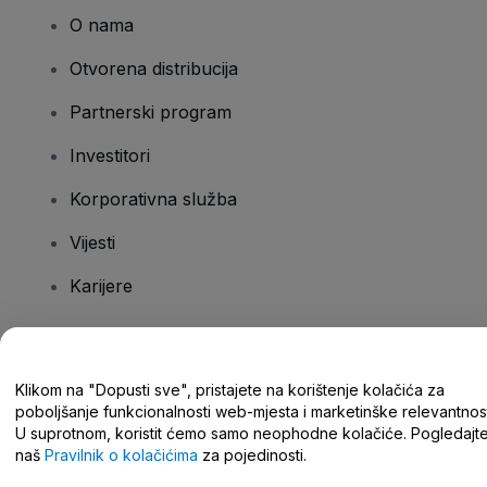
O nama
Otvorena distribucija
Partnerski program
Investitori
Korporativna služba
Vijesti
Karijere
Imate pitanja?
Klikom na "Dopusti sve", pristajete na korištenje kolačića za
poboljšanje funkcionalnosti web-mjesta i marketinške relevantnost
Centar za pomoć/kontaktirajte nas
U suprotnom, koristit ćemo samo neophodne kolačiće. Pogledajt
naš
Pravilnik o kolačićima
za pojedinosti.