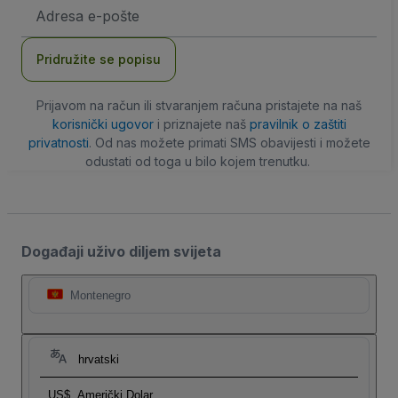
E-
mail
adresa
Pridružite se popisu
Prijavom na račun ili stvaranjem računa pristajete na naš
korisnički ugovor
i priznajete naš
pravilnik o zaštiti
privatnosti
. Od nas možete primati SMS obavijesti i možete
odustati od toga u bilo kojem trenutku.
Događaji uživo diljem svijeta
Montenegro
hrvatski
US$
Američki Dolar