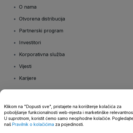
O nama
Otvorena distribucija
Partnerski program
Investitori
Korporativna služba
Vijesti
Karijere
Imate pitanja?
Klikom na "Dopusti sve", pristajete na korištenje kolačića za
poboljšanje funkcionalnosti web-mjesta i marketinške relevantnost
Centar za pomoć/kontaktirajte nas
U suprotnom, koristit ćemo samo neophodne kolačiće. Pogledajt
naš
Pravilnik o kolačićima
za pojedinosti.