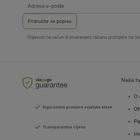
E-
mail
adresa
Pridružite se popisu
Prijavom na račun ili stvaranjem računa pristajete na n
Naša t
O 
Sigurnosne provjere svjetske klase
Ot
Pa
Transparentne cijene
In