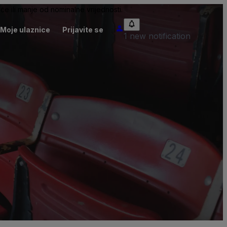
će ili manje od nominalne vrijednosti.
Moje ulaznice
Prijavite se
1 new notification