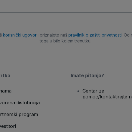
aš
korisnički ugovor
i priznajete naš
pravilnik o zaštiti privatnosti
. Od 
toga u bilo kojem trenutku.
vrtka
Imate pitanja?
nama
Centar za
pomoć/kontaktirajte n
vorena distribucija
rtnerski program
vestitori