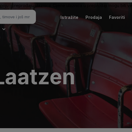
pnju i preprodaju ulaznica. Cijene ulaznica u preprodaji mogu biti ve
Istražite
Prodaja
Favoriti
i
Laatzen