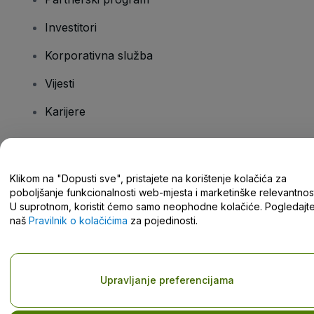
Investitori
Korporativna služba
Vijesti
Karijere
Imate pitanja?
Klikom na "Dopusti sve", pristajete na korištenje kolačića za
poboljšanje funkcionalnosti web-mjesta i marketinške relevantnost
Centar za pomoć/kontaktirajte nas
U suprotnom, koristit ćemo samo neophodne kolačiće. Pogledajt
naš
Pravilnik o kolačićima
za pojedinosti.
Autorska prava © viagogo GmbH 2026
Pojedinosti o tvrtki
Upravljanje preferencijama
Korištenjem ovog web-mjesta prihvaćate
Odredbe i uvjete
,
Pravilnik o zaštiti privatnosti
,
Pravilnik o kolačićima
i
Pravilnik o
zaštiti privatnosti za mobilne uređaje