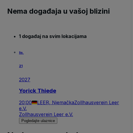
Nema događaja u vašoj blizini
1 događaj na svim lokacijama
lis.
21
2027
Yorick Thiede
20:00
LEER, Njemačka
Zollhausverein Leer
e.V.
Zollhausverein Leer e.V.
Pogledajte ulaznice