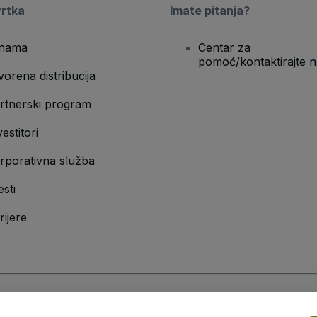
vrtka
Imate pitanja?
nama
Centar za
pomoć/kontaktirajte n
vorena distribucija
rtnerski program
vestitori
rporativna služba
esti
rijere