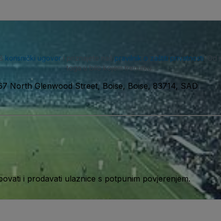
aš
korisnički ugovor
i priznajete naš
pravilnik o zaštiti privatnosti
. Od 
toga u bilo kojem trenutku.
7 North Glenwood Street, Boise, Boise, 83714, SAD
ati i prodavati ulaznice s potpunim povjerenjem.