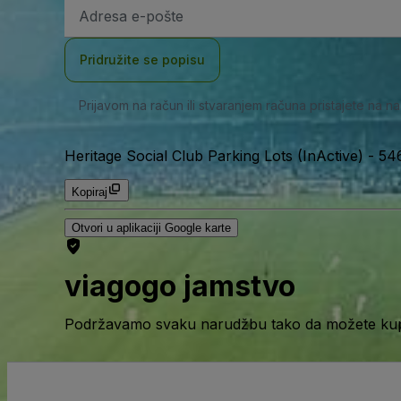
E-
mail
adresa
Pridružite se popisu
Prijavom na račun ili stvaranjem računa pristajete na n
Heritage Social Club Parking Lots (InActive)
-
546
Kopiraj
Otvori u aplikaciji Google karte
viagogo jamstvo
Podržavamo svaku narudžbu tako da možete kupov