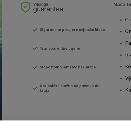
Naša t
O 
Sigurnosne provjere svjetske klase
Ot
Pa
Transparentne cijene
In
Ko
Stopostotno jamstvo narudžbe
Vij
Korisnička služba od početka do
Ka
kraja
Autorska prava © viagogo GmbH 2026
Pojedinosti o tvrtki