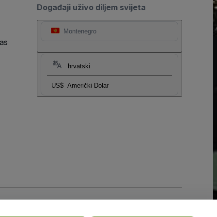
Događaji uživo diljem svijeta
Montenegro
as
hrvatski
US$
Američki Dolar