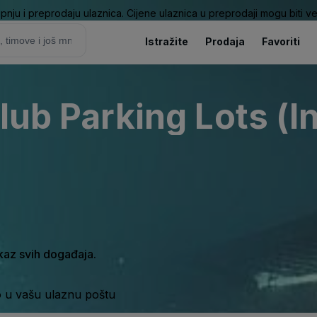
pnju i preprodaju ulaznica. Cijene ulaznica u preprodaji mogu biti ve
Istražite
Prodaja
Favoriti
lub Parking Lots (I
ikaz svih događaja.
o u vašu ulaznu poštu