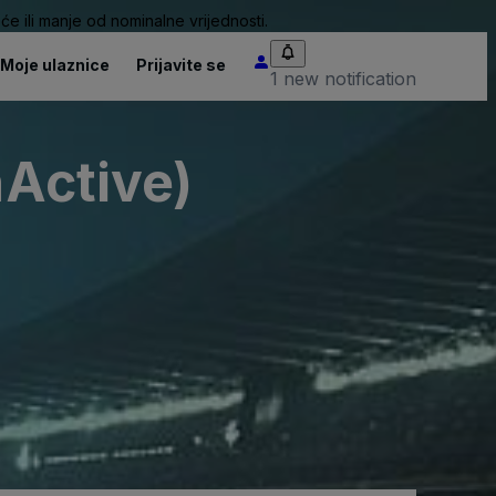
će ili manje od nominalne vrijednosti.
Moje ulaznice
Prijavite se
1 new notification
nActive)