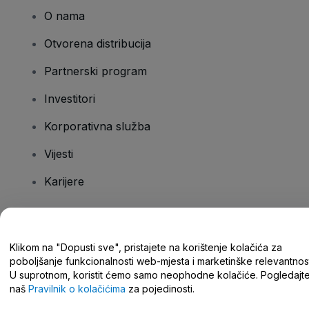
O nama
Otvorena distribucija
Partnerski program
Investitori
Korporativna služba
Vijesti
Karijere
Imate pitanja?
Klikom na "Dopusti sve", pristajete na korištenje kolačića za
poboljšanje funkcionalnosti web-mjesta i marketinške relevantnost
Centar za pomoć/kontaktirajte nas
U suprotnom, koristit ćemo samo neophodne kolačiće. Pogledajt
naš
Pravilnik o kolačićima
za pojedinosti.