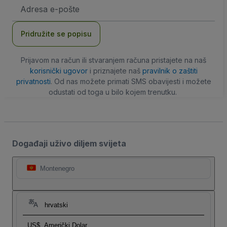
E-
mail
adresa
Pridružite se popisu
Prijavom na račun ili stvaranjem računa pristajete na naš
korisnički ugovor
i priznajete naš
pravilnik o zaštiti
privatnosti
. Od nas možete primati SMS obavijesti i možete
odustati od toga u bilo kojem trenutku.
Događaji uživo diljem svijeta
Montenegro
hrvatski
US$
Američki Dolar