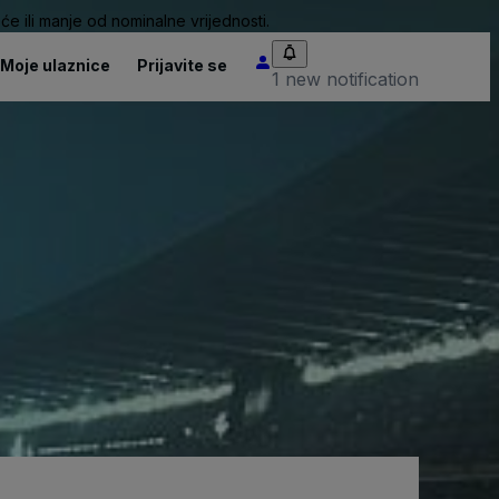
će ili manje od nominalne vrijednosti.
Moje ulaznice
Prijavite se
1 new notification