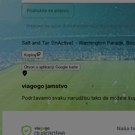
adresa
Pridružite se popisu
Prijavom na račun ili stvaranjem računa pristajete na n
Salt and Tar (InActive)
-
Washington Parade, Boot
Kopiraj
Otvori u aplikaciji Google karte
viagogo jamstvo
Podržavamo svaku narudžbu tako da možete kupov
Naša t