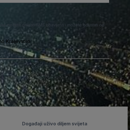
nas možete primati SMS obavijesti i možete odustati od
no Kraljevstvo
Događaji uživo diljem svijeta