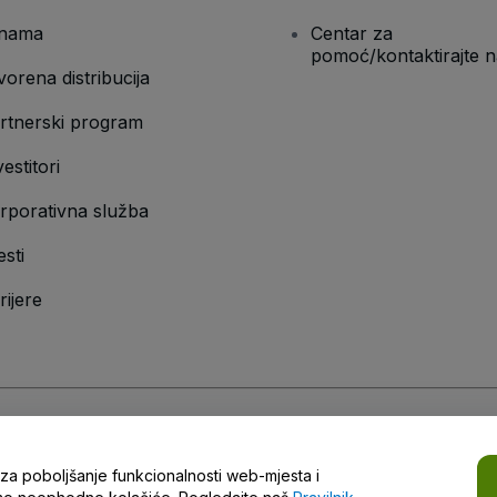
nama
Centar za
pomoć/kontaktirajte n
vorena distribucija
rtnerski program
vestitori
rporativna služba
esti
rijere
vilnik o zaštiti privatnosti
,
Pravilnik o kolačićima
i
Pravilnik o zaštiti privatno
a za poboljšanje funkcionalnosti web-mjesta i