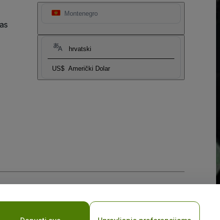
Montenegro
as
hrvatski
US$
Američki Dolar
sti za mobilne uređaje