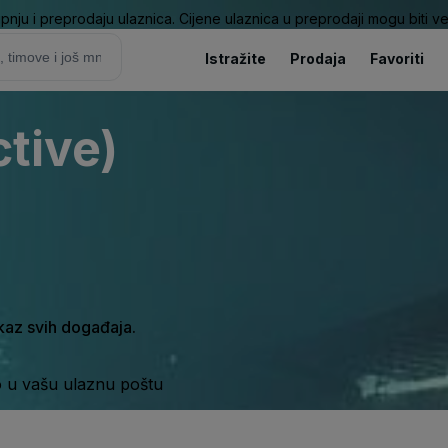
pnju i preprodaju ulaznica. Cijene ulaznica u preprodaji mogu biti ve
Istražite
Prodaja
Favoriti
ctive)
ikaz svih događaja.
o u vašu ulaznu poštu