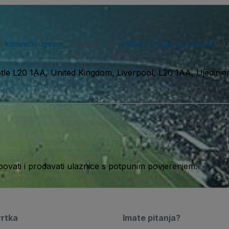
aš
korisnički ugovor
i priznajete naš
pravilnik o zaštiti privatnosti
. Od 
toga u bilo kojem trenutku.
le L20 1AA, United Kingdom, Liverpool, L20 1AA, Ujedinje
ati i prodavati ulaznice s potpunim povjerenjem.
vrtka
Imate pitanja?