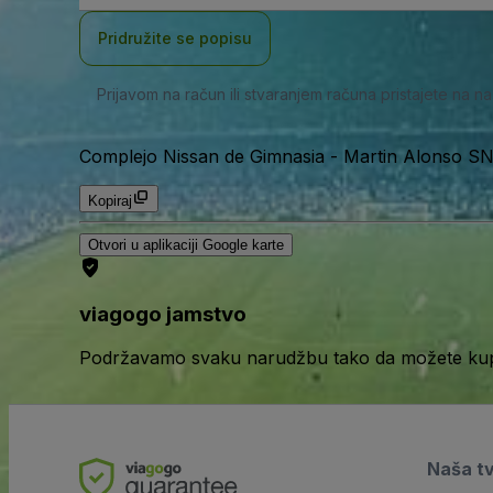
adresa
Pridružite se popisu
Prijavom na račun ili stvaranjem računa pristajete na n
Complejo Nissan de Gimnasia
-
Martin Alonso SN,
Kopiraj
Otvori u aplikaciji Google karte
viagogo jamstvo
Podržavamo svaku narudžbu tako da možete kupov
Naša t