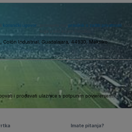
aš
korisnički ugovor
i priznajete naš
pravilnik o zaštiti privatnosti
. Od 
toga u bilo kojem trenutku.
 Colón Industrial, Guadalajara, 44930, Meksiko
ati i prodavati ulaznice s potpunim povjerenjem.
vrtka
Imate pitanja?