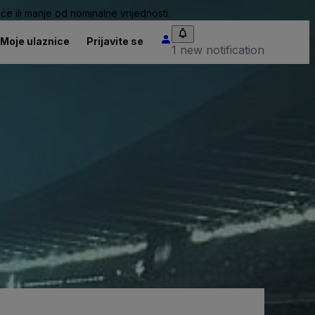
će ili manje od nominalne vrijednosti.
Moje ulaznice
Prijavite se
1 new notification