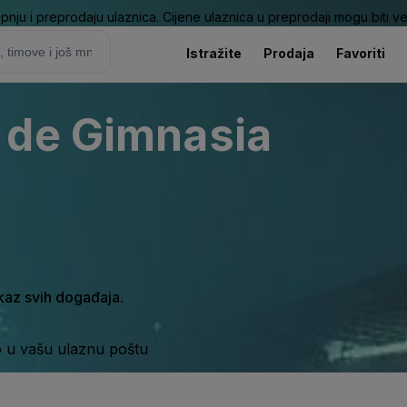
pnju i preprodaju ulaznica. Cijene ulaznica u preprodaji mogu biti ve
Istražite
Prodaja
Favoriti
 de Gimnasia
ikaz svih događaja.
o u vašu ulaznu poštu