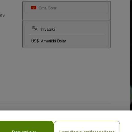
Crna Gora
as
hrvatski
US$
Američki Dolar
sti za mobilne uređaje