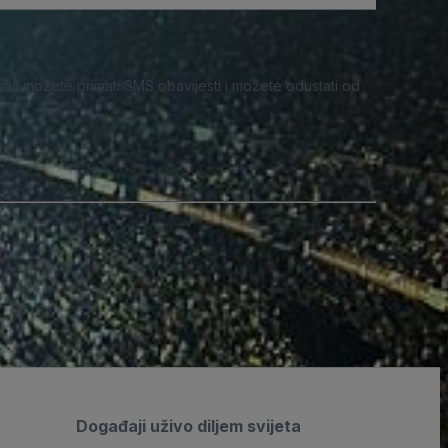
nas možete primati SMS obavijesti i možete odustati od
Događaji uživo diljem svijeta