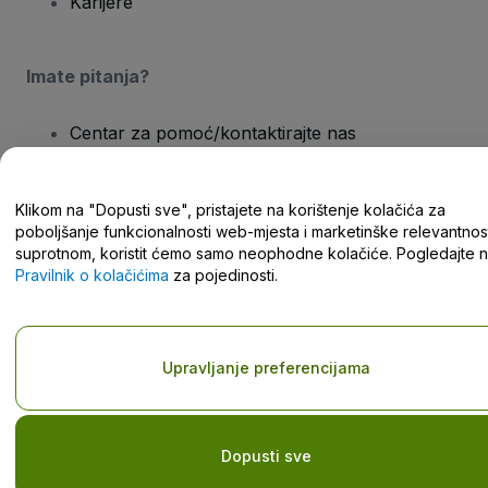
Karijere
Imate pitanja?
Centar za pomoć/kontaktirajte nas
Klikom na "Dopusti sve", pristajete na korištenje kolačića za
poboljšanje funkcionalnosti web-mjesta i marketinške relevantnost
suprotnom, koristit ćemo samo neophodne kolačiće. Pogledajte 
Autorska prava © viagogo GmbH 2026
Pojedinosti o tvrtki
Pravilnik o kolačićima
za pojedinosti.
Korištenjem ovog web-mjesta prihvaćate
Odredbe i uvjete
,
Pravilnik o zaštiti privatnosti
,
Pravilnik o kolačićima
i
Pravilnik o
zaštiti privatnosti za mobilne uređaje
Nemojte dijeliti moje osobne podatke/Vaše postavke privatnosti
Upravljanje preferencijama
Dopusti sve