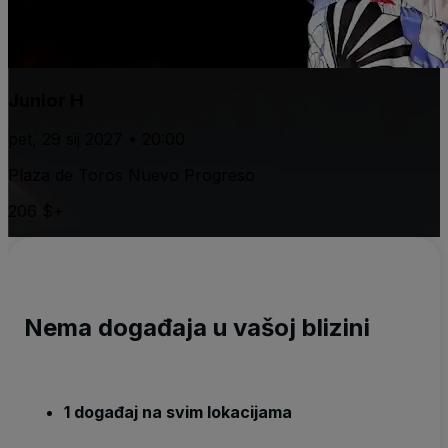
Junior H
pet, 29 sij 2027 • 20:00
Plaza de Toros Nuevo Progreso
206 $+
Nema događaja u vašoj blizini
1 događaj na svim lokacijama