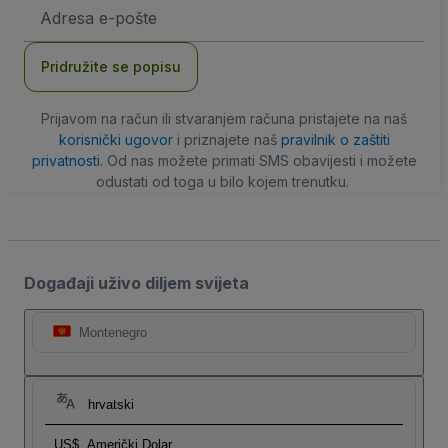
E-
mail
adresa
Pridružite se popisu
Prijavom na račun ili stvaranjem računa pristajete na naš
korisnički ugovor
i priznajete naš
pravilnik o zaštiti
privatnosti
. Od nas možete primati SMS obavijesti i možete
odustati od toga u bilo kojem trenutku.
Događaji uživo diljem svijeta
Montenegro
hrvatski
US$
Američki Dolar