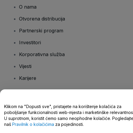
O nama
Otvorena distribucija
Partnerski program
Investitori
Korporativna služba
Vijesti
Karijere
Imate pitanja?
Klikom na "Dopusti sve", pristajete na korištenje kolačića za
poboljšanje funkcionalnosti web-mjesta i marketinške relevantnost
Centar za pomoć/kontaktirajte nas
U suprotnom, koristit ćemo samo neophodne kolačiće. Pogledajt
naš
Pravilnik o kolačićima
za pojedinosti.