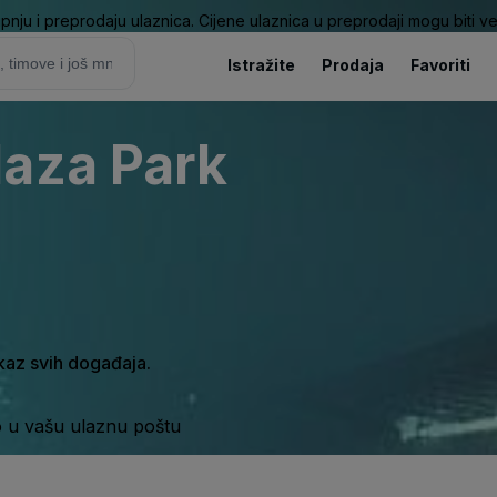
pnju i preprodaju ulaznica. Cijene ulaznica u preprodaji mogu biti ve
Istražite
Prodaja
Favoriti
laza Park
ikaz svih događaja.
o u vašu ulaznu poštu