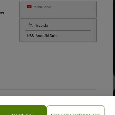
Montenegro
as
hrvatski
US$
Američki Dolar
sti za mobilne uređaje