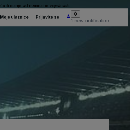
će ili manje od nominalne vrijednosti.
Moje ulaznice
Prijavite se
1 new notification