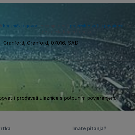
aš
korisnički ugovor
i priznajete naš
pravilnik o zaštiti privatnosti
. Od 
toga u bilo kojem trenutku.
, Cranford, Cranford, 07016, SAD
ati i prodavati ulaznice s potpunim povjerenjem.
vrtka
Imate pitanja?