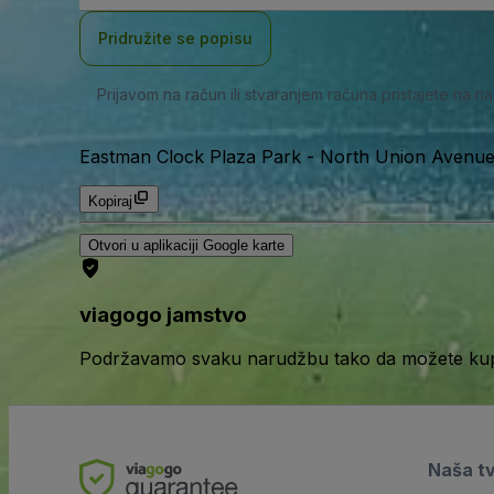
adresa
Pridružite se popisu
Prijavom na račun ili stvaranjem računa pristajete na n
Eastman Clock Plaza Park
-
North Union Avenue
Kopiraj
Otvori u aplikaciji Google karte
viagogo jamstvo
Podržavamo svaku narudžbu tako da možete kupov
Naša t