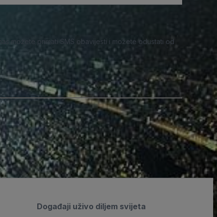
nas možete primati SMS obavijesti i možete odustati od
Događaji uživo diljem svijeta