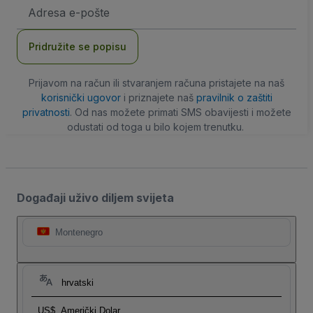
E-
mail
adresa
Pridružite se popisu
Prijavom na račun ili stvaranjem računa pristajete na naš
korisnički ugovor
i priznajete naš
pravilnik o zaštiti
privatnosti
. Od nas možete primati SMS obavijesti i možete
odustati od toga u bilo kojem trenutku.
Događaji uživo diljem svijeta
Montenegro
hrvatski
US$
Američki Dolar