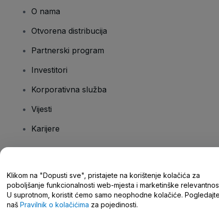
O nama
Otvorena distribucija
Partnerski program
Investitori
Korporativna služba
Vijesti
Karijere
Imate pitanja?
Klikom na "Dopusti sve", pristajete na korištenje kolačića za
poboljšanje funkcionalnosti web-mjesta i marketinške relevantnost
Centar za pomoć/kontaktirajte nas
U suprotnom, koristit ćemo samo neophodne kolačiće. Pogledajt
naš
Pravilnik o kolačićima
za pojedinosti.