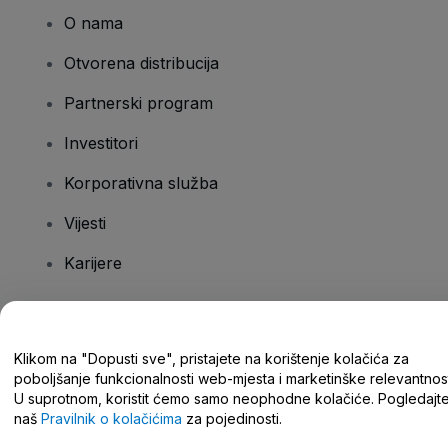
O nama
Otvorena distribucija
Partnerski program
Investitori
Korporativna služba
Vijesti
Karijere
Imate pitanja?
Klikom na "Dopusti sve", pristajete na korištenje kolačića za
poboljšanje funkcionalnosti web-mjesta i marketinške relevantnost
Centar za pomoć/kontaktirajte nas
U suprotnom, koristit ćemo samo neophodne kolačiće. Pogledajt
naš
Pravilnik o kolačićima
za pojedinosti.