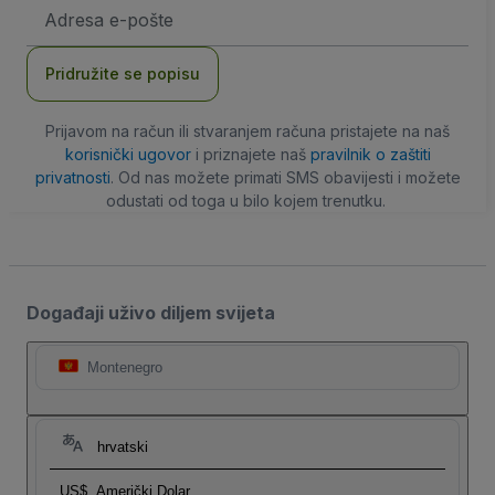
E-
mail
adresa
Pridružite se popisu
Prijavom na račun ili stvaranjem računa pristajete na naš
korisnički ugovor
i priznajete naš
pravilnik o zaštiti
privatnosti
. Od nas možete primati SMS obavijesti i možete
odustati od toga u bilo kojem trenutku.
Događaji uživo diljem svijeta
Montenegro
hrvatski
US$
Američki Dolar