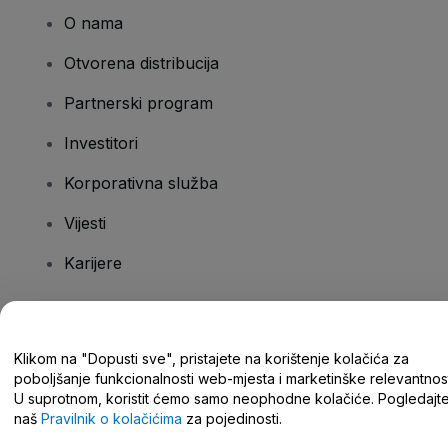
O nama
Otvorena distribucija
Partnerski program
Investitori
Korporativna služba
Vijesti
Karijere
Imate pitanja?
Klikom na "Dopusti sve", pristajete na korištenje kolačića za
poboljšanje funkcionalnosti web-mjesta i marketinške relevantnost
Centar za pomoć/kontaktirajte nas
U suprotnom, koristit ćemo samo neophodne kolačiće. Pogledajt
naš
Pravilnik o kolačićima
za pojedinosti.