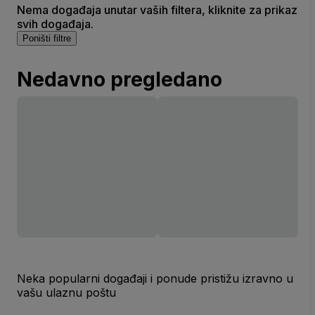
Nema događaja unutar vaših filtera, kliknite za prikaz
svih događaja.
Poništi filtre
Nedavno pregledano
Neka popularni događaji i ponude pristižu izravno u
vašu ulaznu poštu