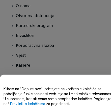
O nama
Otvorena distribucija
Partnerski program
Investitori
Korporativna služba
Vijesti
Karijere
Imate pitanja?
Klikom na "Dopusti sve", pristajete na korištenje kolačića za
poboljšanje funkcionalnosti web-mjesta i marketinške relevantnost
Centar za pomoć/kontaktirajte nas
U suprotnom, koristit ćemo samo neophodne kolačiće. Pogledajt
naš
Pravilnik o kolačićima
za pojedinosti.