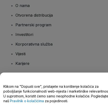
O nama
Otvorena distribucija
Partnerski program
Investitori
Korporativna služba
Vijesti
Karijere
Imate pitanja?
Klikom na "Dopusti sve", pristajete na korištenje kolačića za
poboljšanje funkcionalnosti web-mjesta i marketinške relevantnost
Centar za pomoć/kontaktirajte nas
U suprotnom, koristit ćemo samo neophodne kolačiće. Pogledajt
naš
Pravilnik o kolačićima
za pojedinosti.