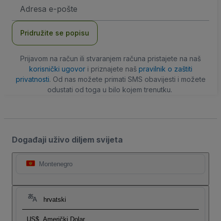
E-
mail
adresa
Pridružite se popisu
Prijavom na račun ili stvaranjem računa pristajete na naš
korisnički ugovor
i priznajete naš
pravilnik o zaštiti
privatnosti
. Od nas možete primati SMS obavijesti i možete
odustati od toga u bilo kojem trenutku.
Događaji uživo diljem svijeta
Montenegro
hrvatski
US$
Američki Dolar