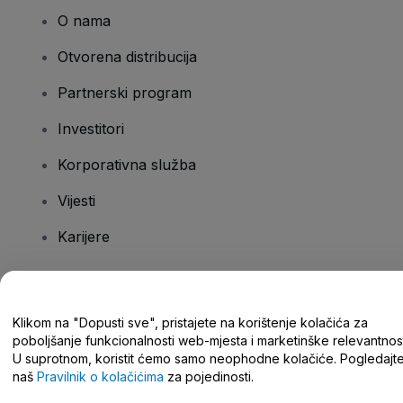
O nama
Otvorena distribucija
Partnerski program
Investitori
Korporativna služba
Vijesti
Karijere
Imate pitanja?
Klikom na "Dopusti sve", pristajete na korištenje kolačića za
poboljšanje funkcionalnosti web-mjesta i marketinške relevantnost
Centar za pomoć/kontaktirajte nas
U suprotnom, koristit ćemo samo neophodne kolačiće. Pogledajt
naš
Pravilnik o kolačićima
za pojedinosti.