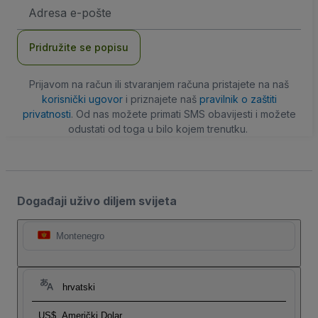
E-
mail
adresa
Pridružite se popisu
Prijavom na račun ili stvaranjem računa pristajete na naš
korisnički ugovor
i priznajete naš
pravilnik o zaštiti
privatnosti
. Od nas možete primati SMS obavijesti i možete
odustati od toga u bilo kojem trenutku.
Događaji uživo diljem svijeta
Montenegro
hrvatski
US$
Američki Dolar