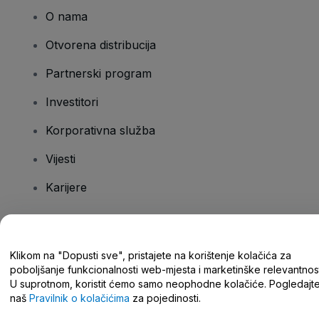
O nama
Otvorena distribucija
Partnerski program
Investitori
Korporativna služba
Vijesti
Karijere
Imate pitanja?
Klikom na "Dopusti sve", pristajete na korištenje kolačića za
poboljšanje funkcionalnosti web-mjesta i marketinške relevantnost
Centar za pomoć/kontaktirajte nas
U suprotnom, koristit ćemo samo neophodne kolačiće. Pogledajt
naš
Pravilnik o kolačićima
za pojedinosti.