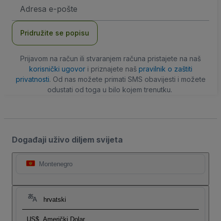
E-
mail
adresa
Pridružite se popisu
Prijavom na račun ili stvaranjem računa pristajete na naš
korisnički ugovor
i priznajete naš
pravilnik o zaštiti
privatnosti
. Od nas možete primati SMS obavijesti i možete
odustati od toga u bilo kojem trenutku.
Događaji uživo diljem svijeta
Montenegro
hrvatski
US$
Američki Dolar