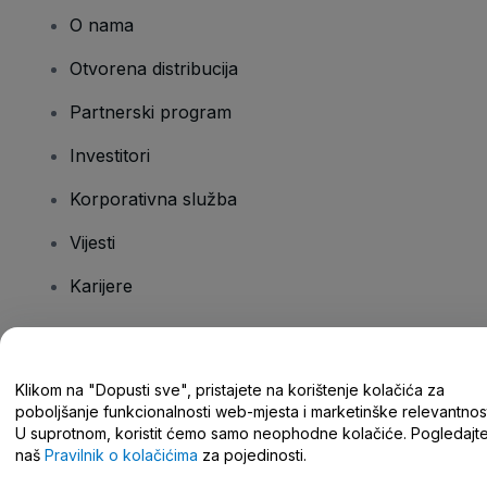
O nama
Otvorena distribucija
Partnerski program
Investitori
Korporativna služba
Vijesti
Karijere
Imate pitanja?
Klikom na "Dopusti sve", pristajete na korištenje kolačića za
poboljšanje funkcionalnosti web-mjesta i marketinške relevantnost
Centar za pomoć/kontaktirajte nas
U suprotnom, koristit ćemo samo neophodne kolačiće. Pogledajt
naš
Pravilnik o kolačićima
za pojedinosti.