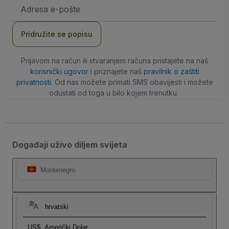
E-
mail
adresa
Pridružite se popisu
Prijavom na račun ili stvaranjem računa pristajete na naš
korisnički ugovor
i priznajete naš
pravilnik o zaštiti
privatnosti
. Od nas možete primati SMS obavijesti i možete
odustati od toga u bilo kojem trenutku.
Događaji uživo diljem svijeta
Montenegro
hrvatski
US$
Američki Dolar