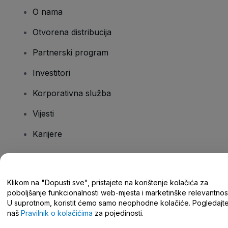
O nama
Otvorena distribucija
Partnerski program
Investitori
Korporativna služba
Vijesti
Karijere
Imate pitanja?
Klikom na "Dopusti sve", pristajete na korištenje kolačića za
poboljšanje funkcionalnosti web-mjesta i marketinške relevantnost
Centar za pomoć/kontaktirajte nas
U suprotnom, koristit ćemo samo neophodne kolačiće. Pogledajt
naš
Pravilnik o kolačićima
za pojedinosti.