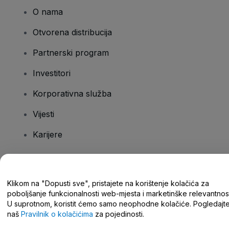
O nama
Otvorena distribucija
Partnerski program
Investitori
Korporativna služba
Vijesti
Karijere
Imate pitanja?
Klikom na "Dopusti sve", pristajete na korištenje kolačića za
poboljšanje funkcionalnosti web-mjesta i marketinške relevantnost
Centar za pomoć/kontaktirajte nas
U suprotnom, koristit ćemo samo neophodne kolačiće. Pogledajt
naš
Pravilnik o kolačićima
za pojedinosti.