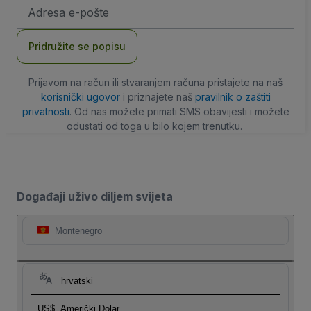
E-
mail
adresa
Pridružite se popisu
Prijavom na račun ili stvaranjem računa pristajete na naš
korisnički ugovor
i priznajete naš
pravilnik o zaštiti
privatnosti
. Od nas možete primati SMS obavijesti i možete
odustati od toga u bilo kojem trenutku.
Događaji uživo diljem svijeta
Montenegro
hrvatski
US$
Američki Dolar