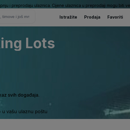
pnju i preprodaju ulaznica. Cijene ulaznica u preprodaji mogu biti ve
Istražite
Prodaja
Favoriti
ing Lots
ikaz svih događaja.
o u vašu ulaznu poštu