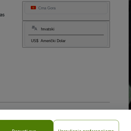
Crna Gora
as
hrvatski
US$
Američki Dolar
sti za mobilne uređaje