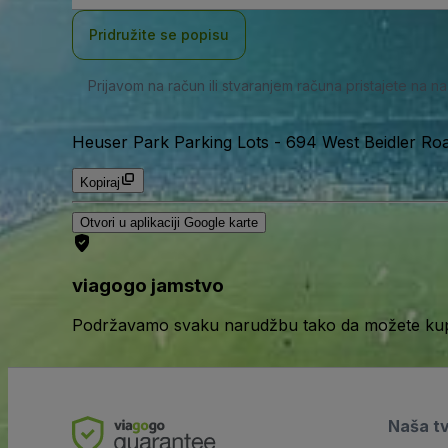
adresa
Pridružite se popisu
Prijavom na račun ili stvaranjem računa pristajete na n
Heuser Park Parking Lots
-
694 West Beidler Roa
Kopiraj
Otvori u aplikaciji Google karte
viagogo jamstvo
Podržavamo svaku narudžbu tako da možete kupov
Naša t