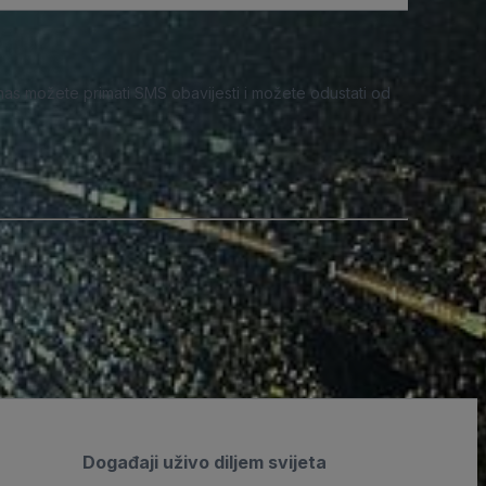
nas možete primati SMS obavijesti i možete odustati od
Događaji uživo diljem svijeta