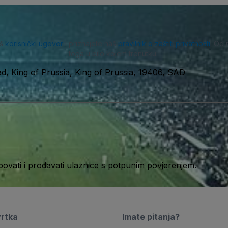
aš
korisnički ugovor
i priznajete naš
pravilnik o zaštiti privatnosti
. Od 
toga u bilo kojem trenutku.
d, King of Prussia, King of Prussia, 19406, SAD
ati i prodavati ulaznice s potpunim povjerenjem.
vrtka
Imate pitanja?