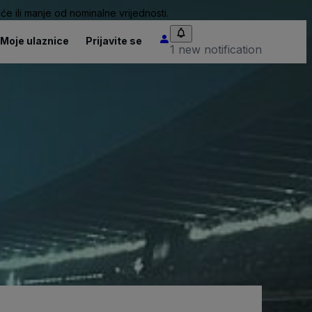
će ili manje od nominalne vrijednosti.
Moje ulaznice
Prijavite se
1 new notification