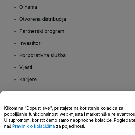
O nama
Otvorena distribucija
Partnerski program
Investitori
Korporativna služba
Vijesti
Karijere
Imate pitanja?
Klikom na "Dopusti sve", pristajete na korištenje kolačića za
poboljšanje funkcionalnosti web-mjesta i marketinške relevantnost
Centar za pomoć/kontaktirajte nas
U suprotnom, koristit ćemo samo neophodne kolačiće. Pogledajt
naš
Pravilnik o kolačićima
za pojedinosti.