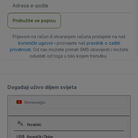
E-
mail
adresa
Pridružite se popisu
Prijavom na račun ili stvaranjem računa pristajete na naš
korisnički ugovor
i priznajete naš
pravilnik o zaštiti
privatnosti
. Od nas možete primati SMS obavijesti i možete
odustati od toga u bilo kojem trenutku.
Događaji uživo diljem svijeta
Montenegro
hrvatski
US$
Američki Dolar