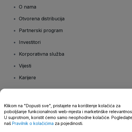
O nama
Otvorena distribucija
Partnerski program
Investitori
Korporativna služba
Vijesti
Karijere
Imate pitanja?
Klikom na "Dopusti sve", pristajete na korištenje kolačića za
poboljšanje funkcionalnosti web-mjesta i marketinške relevantnost
Centar za pomoć/kontaktirajte nas
U suprotnom, koristit ćemo samo neophodne kolačiće. Pogledajt
naš
Pravilnik o kolačićima
za pojedinosti.