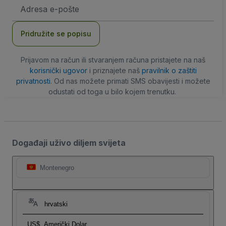
E-
mail
adresa
Pridružite se popisu
Prijavom na račun ili stvaranjem računa pristajete na naš
korisnički ugovor
i priznajete naš
pravilnik o zaštiti
privatnosti
. Od nas možete primati SMS obavijesti i možete
odustati od toga u bilo kojem trenutku.
Događaji uživo diljem svijeta
Montenegro
hrvatski
US$
Američki Dolar