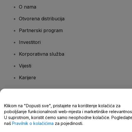
O nama
Otvorena distribucija
Partnerski program
Investitori
Korporativna služba
Vijesti
Karijere
Imate pitanja?
Klikom na "Dopusti sve", pristajete na korištenje kolačića za
poboljšanje funkcionalnosti web-mjesta i marketinške relevantnost
Centar za pomoć/kontaktirajte nas
U suprotnom, koristit ćemo samo neophodne kolačiće. Pogledajt
naš
Pravilnik o kolačićima
za pojedinosti.