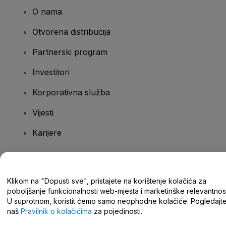
O nama
Otvorena distribucija
Partnerski program
Investitori
Korporativna služba
Vijesti
Karijere
Imate pitanja?
Klikom na "Dopusti sve", pristajete na korištenje kolačića za
poboljšanje funkcionalnosti web-mjesta i marketinške relevantnost
Centar za pomoć/kontaktirajte nas
U suprotnom, koristit ćemo samo neophodne kolačiće. Pogledajt
naš
Pravilnik o kolačićima
za pojedinosti.