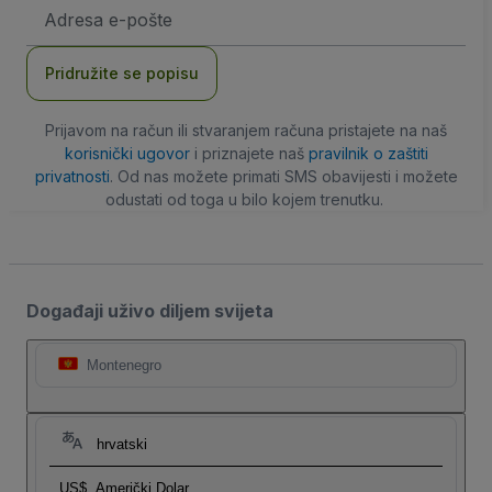
E-
mail
adresa
Pridružite se popisu
Prijavom na račun ili stvaranjem računa pristajete na naš
korisnički ugovor
i priznajete naš
pravilnik o zaštiti
privatnosti
. Od nas možete primati SMS obavijesti i možete
odustati od toga u bilo kojem trenutku.
Događaji uživo diljem svijeta
Montenegro
hrvatski
US$
Američki Dolar