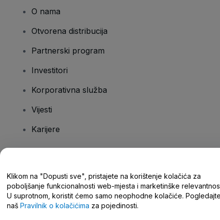
O nama
Otvorena distribucija
Partnerski program
Investitori
Korporativna služba
Vijesti
Karijere
Imate pitanja?
Klikom na "Dopusti sve", pristajete na korištenje kolačića za
poboljšanje funkcionalnosti web-mjesta i marketinške relevantnost
Centar za pomoć/kontaktirajte nas
U suprotnom, koristit ćemo samo neophodne kolačiće. Pogledajt
naš
Pravilnik o kolačićima
za pojedinosti.