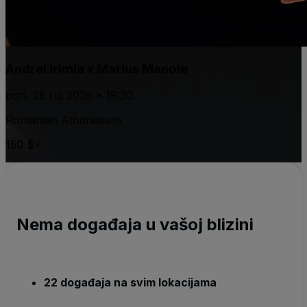
Andrei Irimia x Marius Manole
pon, 28 ruj 2026 • 19:30
Romanian Athenaeum
150 $+
Nema događaja u vašoj blizini
22 događaja na svim lokacijama