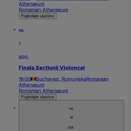
Athenaeum
Romanian Athenaeum
Pogledajte ulaznice
ruj.
7
pon.
Finala Secțiunii Violoncel
18:00
Bucharest, Rumunjska
Romanian
Athenaeum
Romanian Athenaeum
Pogledajte ulaznice
ruj.
10
čet.