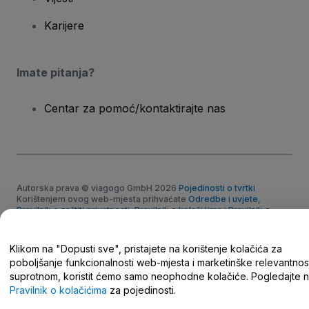
Karijere
Imate pitanja?
Centar za pomoć/kontaktirajte nas
Autorska prava © viagogo GmbH 2026
Pojedinosti o tvrtki
Korištenjem ovog web-mjesta prihvaćate
Odredbe i uvjete
,
Pravilnik o zaštiti privatnosti
,
Pravilnik o kolačićima
i
Pravilnik o
zaštiti privatnosti za mobilne uređaje
Nemojte dijeliti moje osobne podatke/Vaše postavke privatnosti
Klikom na "Dopusti sve", pristajete na korištenje kolačića za
poboljšanje funkcionalnosti web-mjesta i marketinške relevantnost
suprotnom, koristit ćemo samo neophodne kolačiće. Pogledajte 
Pravilnik o kolačićima
za pojedinosti.