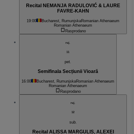
Recital NEMANJA RADULOVIĆ & LAURE
FAVRE-KAHN
19:00
Bucharest, Rumunjska
Romanian Athenaeum
Romanian Athenaeum
Rasprodano
ruj.
11
pet.
Semifinala Secțiunii Vioară
16:00
Bucharest, Rumunjska
Romanian Athenaeum
Romanian Athenaeum
Rasprodano
ruj.
12
sub.
Recital ALISSA MARGULIS, ALEXEI