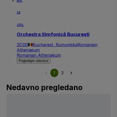
pro.
22
uto.
Orchestra Simfonică Bucureşti
20:00
Bucharest, Rumunjska
Romanian
Athenaeum
Romanian Athenaeum
Pogledajte ulaznice
1
2
Nedavno pregledano