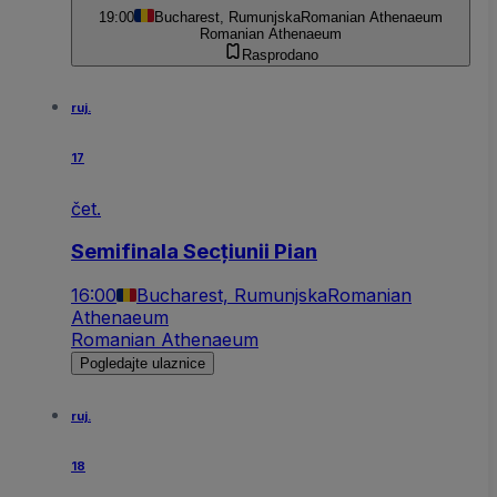
19:00
Bucharest, Rumunjska
Romanian Athenaeum
Romanian Athenaeum
Rasprodano
ruj.
17
čet.
Semifinala Secțiunii Pian
16:00
Bucharest, Rumunjska
Romanian
Athenaeum
Romanian Athenaeum
Pogledajte ulaznice
ruj.
18