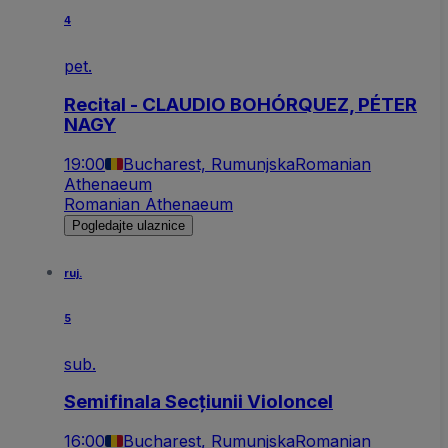
4
pet.
Recital - CLAUDIO BOHÓRQUEZ, PÉTER
NAGY
19:00
Bucharest, Rumunjska
Romanian
Athenaeum
Romanian Athenaeum
Pogledajte ulaznice
ruj.
5
sub.
Semifinala Secțiunii Violoncel
16:00
Bucharest, Rumunjska
Romanian