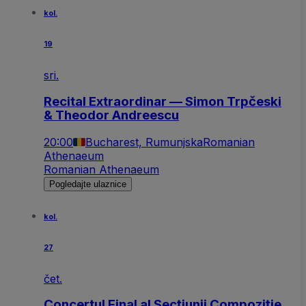
kol.
19
sri.
Recital Extraordinar — Simon Trpčeski
& Theodor Andreescu
20:00
Bucharest, Rumunjska
Romanian
Athenaeum
Romanian Athenaeum
Pogledajte ulaznice
kol.
27
čet.
Concertul Final al Secțiunii Compoziție