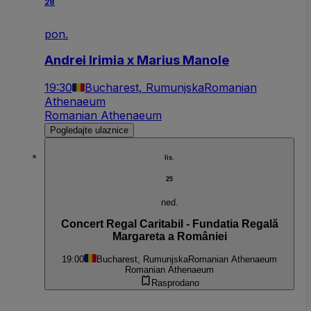
28
pon.
Andrei Irimia x Marius Manole
19:30
Bucharest, Rumunjska
Romanian
Athenaeum
Romanian Athenaeum
Pogledajte ulaznice
lis.
25
ned.
Concert Regal Caritabil - Fundatia Regală
Margareta a României
19:00
Bucharest, Rumunjska
Romanian Athenaeum
Romanian Athenaeum
Rasprodano