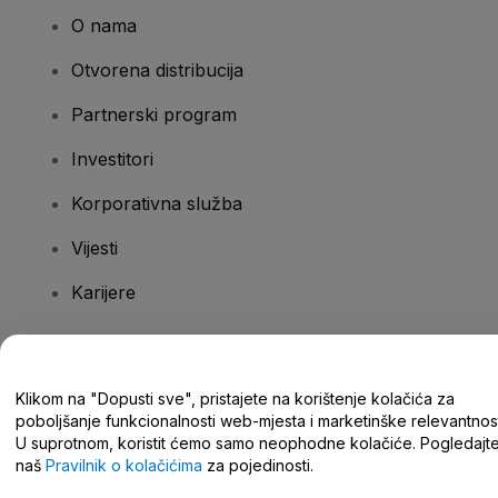
O nama
Otvorena distribucija
Partnerski program
Investitori
Korporativna služba
Vijesti
Karijere
Imate pitanja?
Klikom na "Dopusti sve", pristajete na korištenje kolačića za
poboljšanje funkcionalnosti web-mjesta i marketinške relevantnost
Centar za pomoć/kontaktirajte nas
U suprotnom, koristit ćemo samo neophodne kolačiće. Pogledajt
naš
Pravilnik o kolačićima
za pojedinosti.