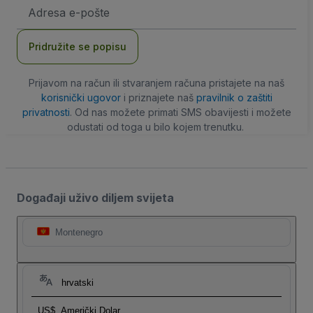
E-
mail
adresa
Pridružite se popisu
Prijavom na račun ili stvaranjem računa pristajete na naš
korisnički ugovor
i priznajete naš
pravilnik o zaštiti
privatnosti
. Od nas možete primati SMS obavijesti i možete
odustati od toga u bilo kojem trenutku.
Događaji uživo diljem svijeta
Montenegro
hrvatski
US$
Američki Dolar